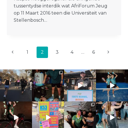
tussentydse interdik wat AfriForum Jeug
op 11 Maart 2016 teen die Universiteit van
Stellenbosch…
PAGE
Previous
Next
1
2
3
4
…
6
NAVIGATION
Page
Page