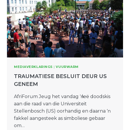
MEDIAVERKLARINGS
|
VUURWARM
TRAUMATIESE BESLUIT DEUR US
GENEEM
AfriForum Jeug het vandag ŉ leë doodskis
aan die raad van die Universiteit
Stellenbosch (US) oorhandig en daarna ŉ
fakkel aangesteek as simboliese gebaar
om…