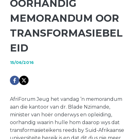
OORHANDIG
MEMORANDUM OOR
TRANSFORMASIEBEL
EID
15/06/2016
AfriForum Jeug het vandag ’n memorandum
aan die kantoor van dr. Blade Nzimande,
minister van hoër onderwys en opleiding,
oorhandig waarin hulle hom daarop wys dat
transformasieteikens reeds by Suid-Afrikaanse
universiteite bereik is en dat dit dus nie meer