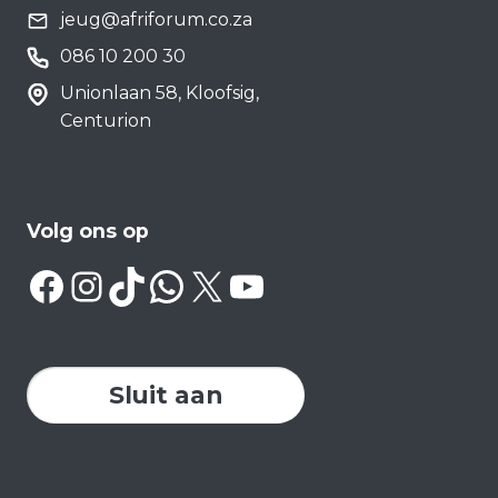
jeug@afriforum.co.za
086 10 200 30
Unionlaan 58, Kloofsig,
Centurion
Volg ons op
Facebook
Instagram
TikTok
WhatsApp
X
YouTube
Sluit aan