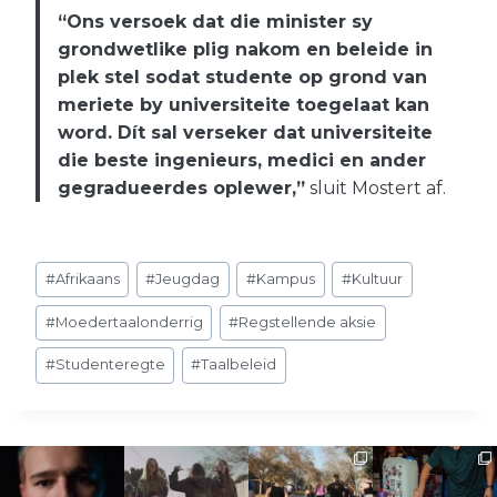
“Ons versoek dat die minister sy
grondwetlike plig nakom en beleide in
plek stel sodat studente op grond van
meriete by universiteite toegelaat kan
word. Dít sal verseker dat universiteite
die beste ingenieurs, medici en ander
gegradueerdes oplewer,”
sluit Mostert af.
Post
#
Afrikaans
#
Jeugdag
#
Kampus
#
Kultuur
Tags:
#
Moedertaalonderrig
#
Regstellende aksie
#
Studenteregte
#
Taalbeleid