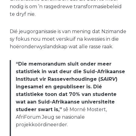
nodig is om ’n rasgedrewe transformasiebeleid
te dryf nie.
Dié jeugorganisasie is van mening dat Nzimande
sy fokus nou moet verskuif na kwessies in die
hoëronderwyslandskap wat alle rasse raak.
“Die memorandum sluit onder meer
statistiek in wat deur die Suid-Afrikaanse
Instituut vir Rasseverhoudinge (
SAIRV
)
ingesamel en gepubliseer is. Dié
statistieke toon dat 70% van studente
wat aan Suid-Afrikaanse universiteite
studeer swart is,”
sê Morné Mostert,
AfriForum Jeug se nasionale
projekkoördineerder.