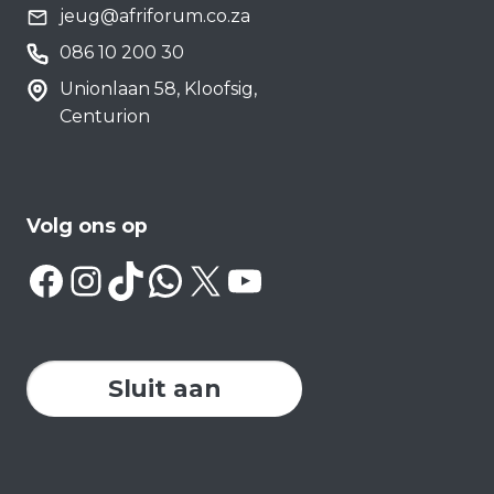
jeug@afriforum.co.za
086 10 200 30
Unionlaan 58, Kloofsig,
Centurion
Volg ons op
Facebook
Instagram
TikTok
WhatsApp
X
YouTube
Sluit aan