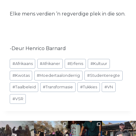
Elke mens verdien ’n regverdige plek in die son.
-Deur Henrico Barnard
Post
#
Afrikaans
#
Afrikaner
#
Erfenis
#
Kultuur
Tags:
#
Kwotas
#
Moedertaalonderrig
#
Studenteregte
#
Taalbeleid
#
Transformasie
#
Tukkies
#
VN
#
VSR