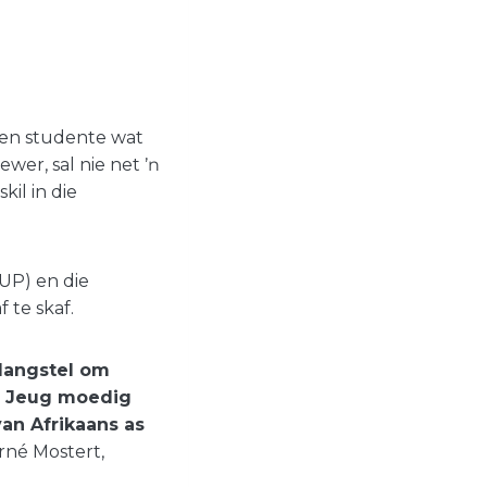
s en studente wat
ewer, sal nie net ŉ
kil in die
(UP) en die
 te skaf.
elangstel om
m Jeug moedig
van Afrikaans as
rné Mostert,