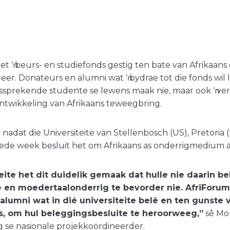
t ŉ beurs- en studiefonds gestig ten bate van Afrikaan
udeer. Donateurs en alumni wat ŉ bydrae tot die fonds wil l
anssprekende studente se lewens maak nie, maar ook ŉ vers
ntwikkeling van Afrikaans teweegbring.
g nadat die Universiteite van Stellenbosch (US), Pretoria 
lede week besluit het om Afrikaans as onderrigmedium af
teite het dit duidelik gemaak dat hulle nie daarin b
e en moedertaalonderrig te bevorder nie. AfriForu
alumni wat in dié universiteite belê en ten gunste 
is, om hul beleggingsbesluite te heroorweeg,”
sê Mo
 se nasionale projekkoördineerder.