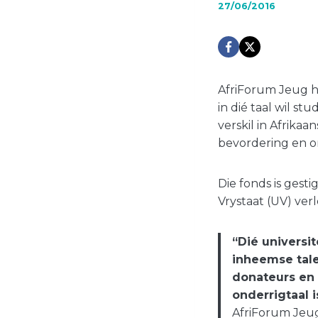
27/06/2016
AfriForum Jeug he
in dié taal wil st
verskil in Afrika
bevordering en o
Die fonds is gesti
Vrystaat (UV) ver
“Dié universi
inheemse tal
donateurs en 
onderrigtaal 
AfriForum Jeug