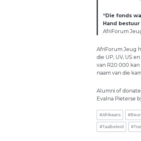
“Die fonds wa
Hand bestuur 
AfriForum Jeug
AfriForum Jeug h
die UP, UV, US en
van R20 000 kan 
naam van die kam
Alumni of donateu
Evalna Pieterse 
Post
#
Afrikaans
#
Beur
Tags:
#
Taalbeleid
#
Tra