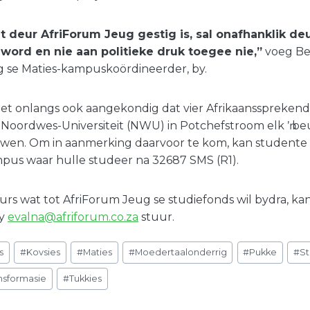
t deur AfriForum Jeug gestig is, sal onafhanklik d
word en nie aan politieke druk toegee nie,”
voeg Ber
 se Maties-kampuskoördineerder, by.
et onlangs ook aangekondig dat vier Afrikaansspreken
 Noordwes-Universiteit (NWU) in Potchefstroom elk ŉ be
wen. Om in aanmerking daarvoor te kom, kan studente
pus waar hulle studeer na 32687 SMS (R1).
rs wat tot AfriForum Jeug se studiefonds wil bydra, kan
by
evalna@afriforum.co.za
stuur.
s
#
Kovsies
#
Maties
#
Moedertaalonderrig
#
Pukke
#
St
nsformasie
#
Tukkies