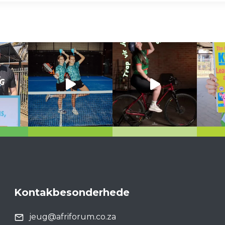
Kontakbesonderhede
jeug@afriforum.co.za