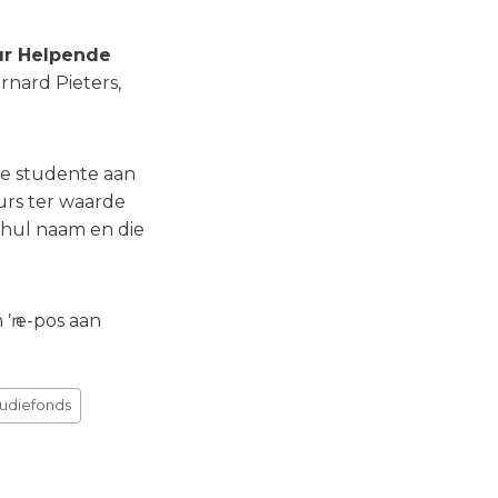
eur Helpende
nard Pieters,
de studente aan
urs ter waarde
 hul naam en die
 ŉ e-pos aan
udiefonds