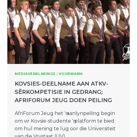
MEDIAVERKLARINGS
|
VUURWARM
KOVSIES-DEELNAME AAN ATKV-
SÊRKOMPETISIE IN GEDRANG;
AFRIFORUM JEUG DOEN PEILING
AfriForum Jeug het ŉ aanlynpeiling begin
om vir Kovsie-studente ŉ platform te bied
om hul mening te lug oor die Universiteit
van die Vrystaat (UV)…