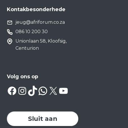
Kontakbesonderhede
jeug@afriforum.co.za
086 10 200 30
Unionlaan 58, Kloofsig,
Centurion
Volg ons op
Facebook
Instagram
TikTok
WhatsApp
X
YouTube
Sluit aan