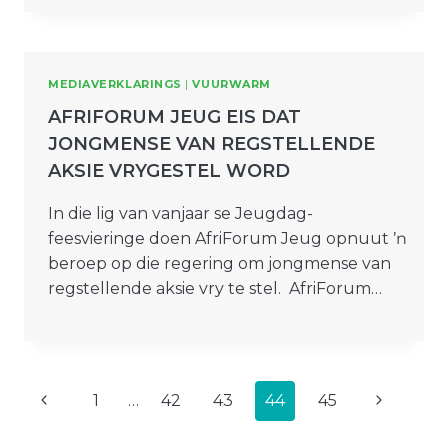
MEDIAVERKLARINGS
|
VUURWARM
AFRIFORUM JEUG EIS DAT
JONGMENSE VAN REGSTELLENDE
AKSIE VRYGESTEL WORD
In die lig van vanjaar se Jeugdag-
feesvieringe doen AfriForum Jeug opnuut ŉ
beroep op die regering om jongmense van
regstellende aksie vry te stel. AfriForum…
PAGE
Previous
Next
1
…
42
43
44
45
NAVIGATION
Page
Page