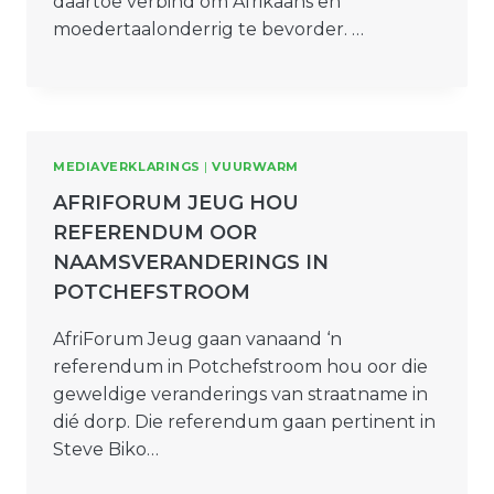
daartoe verbind om Afrikaans en
moedertaalonderrig te bevorder. …
MEDIAVERKLARINGS
|
VUURWARM
AFRIFORUM JEUG HOU
REFERENDUM OOR
NAAMSVERANDERINGS IN
POTCHEFSTROOM
AfriForum Jeug gaan vanaand ‘n
referendum in Potchefstroom hou oor die
geweldige veranderings van straatname in
dié dorp. Die referendum gaan pertinent in
Steve Biko…