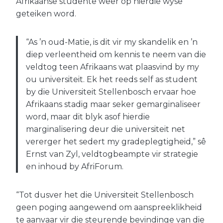
Afrikaanse studente weer op hierdie wyse
geteiken word.
“As ’n oud-Matie, is dit vir my skandelik en ’n
diep verleentheid om kennis te neem van die
veldtog teen Afrikaans wat plaasvind by my
ou universiteit. Ek het reeds self as student
by die Universiteit Stellenbosch ervaar hoe
Afrikaans stadig maar seker gemarginaliseer
word, maar dit blyk asof hierdie
marginalisering deur die universiteit net
vererger het sedert my gradeplegtigheid,” sê
Ernst van Zyl, veldtogbeampte vir strategie
en inhoud by AfriForum.
“Tot dusver het die Universiteit Stellenbosch
geen poging aangewend om aanspreeklikheid
te aanvaar vir die steurende bevindinge van die