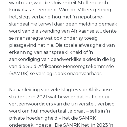
wantroue, wat die Universiteit Stellenbosch-
konvokasie teen prof. Wim de Villiers gebring
het, slegs verband hou met ’n nepotisme-
skandaal nie terwyl daar geen melding gemaak
word van die skending van Afrikaanse studente
se menseregte wat ook onder sy toesig
plaasgevind het nie. Die totale afwesigheid van
erkenning van aanspreeklikheid of ’n
aankondiging van daadwerklike aksies in die lig
van die Suid-Afrikaanse Menseregtekommissie
(SAMRK) se verslag is ook onaanvaarbaar.
Na aanleiding van vele klagtes van Afrikaanse
studente in 2021 wat beweer dat hulle deur
verteenwoordigers van die universiteit verbied
word om hul moedertaal te praat – selfs in ’n
private hoedanigheid – het die SAMRK
ondersoek ingestel. Die SAMRK het in 2023 ’n