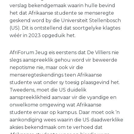
verslag bekendgemaak waarin hulle bevind
het dat Afrikaanse studente se menseregte
geskend word by die Universiteit Stellenbosch
(US). Dit is ontstellend dat soortgelyke klagtes
wéér in 2023 opgeduik het.
AfriForum Jeug eis eerstens dat De Villiers nie
slegs aanspreeklik gehou word vir beweerde
nepotisme nie, maar ook vir die
menseregteskendings teen Afrikaanse
studente wat onder sy toesig plaasgevind het.
Tweedens, moet die US duidelik
aanspreeklikheid aanvaar vir die vyandige en
onwelkome omgewing wat Afrikaanse
studente ervaar op kampus. Daar moet ook ’n
aankondiging wees waarin die US daadwerklike
aksies bekendmaak om te verhoed dat