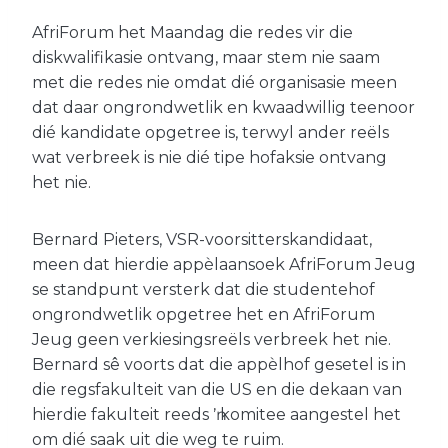
AfriForum het Maandag die redes vir die
diskwalifikasie ontvang, maar stem nie saam
met die redes nie omdat dié organisasie meen
dat daar ongrondwetlik en kwaadwillig teenoor
dié kandidate opgetree is, terwyl ander reëls
wat verbreek is nie dié tipe hofaksie ontvang
het nie.
Bernard Pieters, VSR-voorsitterskandidaat,
meen dat hierdie appѐlaansoek AfriForum Jeug
se standpunt versterk dat die studentehof
ongrondwetlik opgetree het en AfriForum
Jeug geen verkiesingsreëls verbreek het nie.
Bernard sê voorts dat die appѐlhof gesetel is in
die regsfakulteit van die US en die dekaan van
hierdie fakulteit reeds ŉ komitee aangestel het
om dié saak uit die weg te ruim.