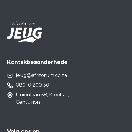
Kontakbesonderhede
jeug@afriforum.co.za
086 10 200 30
Unionlaan 58, Kloofsig,
Centurion
Volg ons op