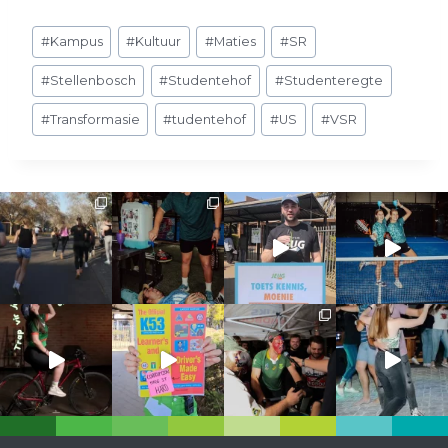
Post
#
Kampus
#
Kultuur
#
Maties
#
SR
Tags:
#
Stellenbosch
#
Studentehof
#
Studenteregte
#
Transformasie
#
tudentehof
#
US
#
VSR