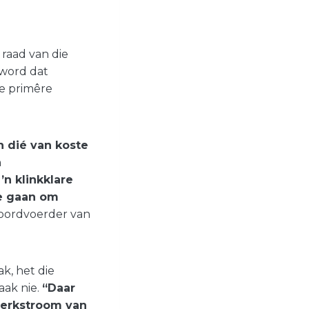
 raad van die
 word dat
ie primêre
n dié van koste
n
’n klinkklare
te gaan om
woordvoerder van
k, het die
aak nie.
“Daar
werkstroom van