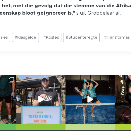
 het, met die gevolg dat die stemme van die Afrik
enskap bloot geïgnoreer is,”
sluit Grobbelaar af.
nsies
#
Klasgelde
#
Kostes
#
Studenteregte
#
Transformas