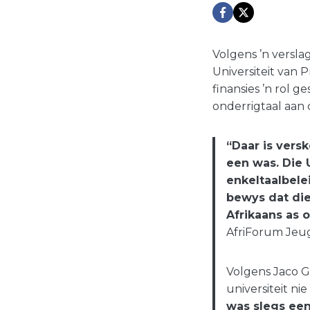
Volgens ’n versla
Universiteit van 
finansies ’n rol g
onderrigtaal aan d
“Daar is vers
een was. Die 
enkeltaalbele
bewys dat die
Afrikaans as 
AfriForum Jeug
Volgens Jaco G
universiteit n
was slegs een