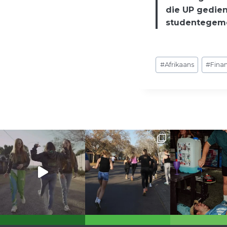
die UP gedien
studentegeme
Post
#
Afrikaans
#
Fina
Tags: