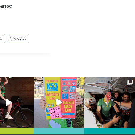
aanse
ie
#
Tukkies