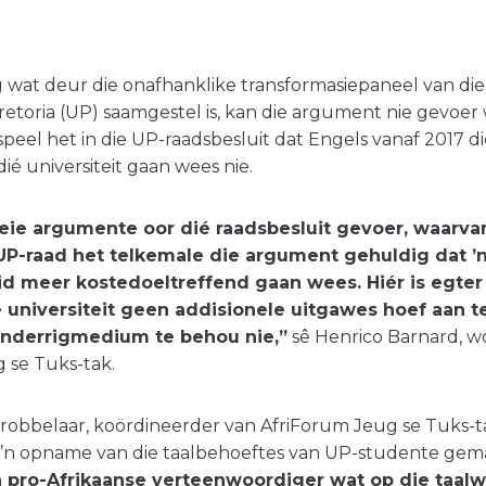
g wat deur die onafhanklike transformasiepaneel van die
Pretoria (UP) saamgestel is, kan die argument nie gevoer
espeel het in die UP-raadsbesluit dat Engels vanaf 2017 d
ié universiteit gaan wees nie.
keie argumente oor dié raadsbesluit gevoer, waarva
UP-raad het telkemale die argument gehuldig dat ’
id meer kostedoeltreffend gaan wees. Hiér is egter 
 universiteit geen addisionele uitgawes hoef aan 
onderrigmedium te behou nie,”
sê Henrico Barnard, 
 se Tuks-tak.
robbelaar, koördineerder van AfriForum Jeug se Tuks-ta
ie ’n opname van die taalbehoeftes van UP-studente gem
 pro-Afrikaanse verteenwoordiger wat op die taal