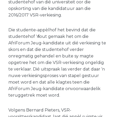
studentehof van dié universiteit oor die
opskorting van die kandidatuur aan die
2016/2017 VSR-verkiesing.
Die studente-appèlhof het bevind dat die
studentehof ŉ fout gemaak het om die
AfriForum Jeug-kandidate uit dié verkiesing te
skors en dat die studentehof verder
onregmatig gehandel en buite sy magte
opgetree het om die VSR-verkiesing ongeldig
te verklaar. Dié uitspraak las verder dat daar ŉ
nuwe verkiesingsproses van stapel gestuur
moet word en dat alle klagtes teen die
AfriForum Jeug-kandidate onvoorwaardelik
teruggetrek moet word.
Volgens Bernard Pieters, VSR-
voorsitterskandidaat, laat dié appèl ruimte vir