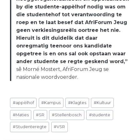
by die studente-appèlhof nodig was om
die studentehof tot verantwoording te
roep en te laat besef dat AfriForum Jeug
geen verkiesingsreëls oortree het nie.
Hieruit is dit duidelik dat daar
onregmatig teenoor ons kandidate
opgetree is en ons sal ook opstaan waar
ander studente se regte geskend word,”
sê Morné Mostert, AfriForum Jeug se
nasionale woordvoerder.
Post
#
appèlhof
#
Kampus
#
Klagtes
#
Kultuur
Tags:
#
Maties
#
SR
#
Stellenbosch
#
studente
#
Studenteregte
#
VSR