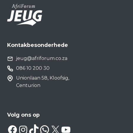
Kontakbesonderhede
jeug@afriforum.co.za
086 10 200 30
Unionlaan 58, Kloofsig,
Centurion
Volg ons op
Facebook
Instagram
TikTok
WhatsApp
X
YouTube