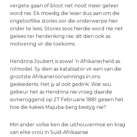
vergete gaan of bloot net nooit meer geleer
word nie. Ek moedig die leser dus aan om die
ongelooflike stories oor die onderwerpe hier
onder te lees. Stories soos hierdie word nie net
gelees ter herdenking nie; dit dien ook as
motivering vir die toekoms.
Hendrina Joubert is sowel ’n Afrikanerheld as
rolmodel. Sy dien as katalisator vir een van die
grootste Afrikaneroorwinnings in ons
geskiedenis. Het jy al ooit gedink: Wat sou
gebeur het as Hendrina nie vroeg daardie
someroggend op 27 Februarie 1881 gesien het
hoe die kakies Majuba-berg bestyg nie?
Min ander volke ken die uithouvermoë en krag
van elke vrou in Suid-Afrikaanse