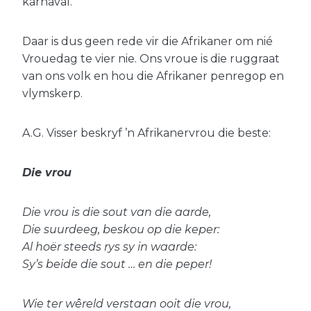
karnaval.
Daar is dus geen rede vir die Afrikaner om nié
Vrouedag te vier nie. Ons vroue is die ruggraat
van ons volk en hou die Afrikaner penregop en
vlymskerp.
A.G. Visser beskryf ’n Afrikanervrou die beste:
Die vrou
Die vrou is die sout van die aarde,
Die suurdeeg, beskou op die keper:
Al hoër steeds rys sy in waarde:
Sy’s beide die sout … en die peper!
Wie ter wêreld verstaan ooit die vrou,