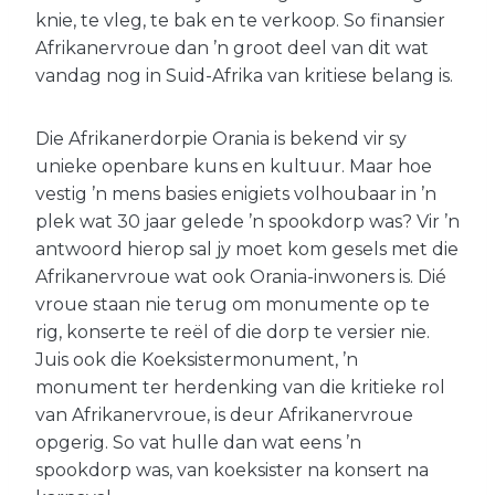
knie, te vleg, te bak en te verkoop. So finansier
Afrikanervroue dan ’n groot deel van dit wat
vandag nog in Suid-Afrika van kritiese belang is.
Die Afrikanerdorpie Orania is bekend vir sy
unieke openbare kuns en kultuur. Maar hoe
vestig ’n mens basies enigiets volhoubaar in ’n
plek wat 30 jaar gelede ’n spookdorp was? Vir ’n
antwoord hierop sal jy moet kom gesels met die
Afrikanervroue wat ook Orania-inwoners is. Dié
vroue staan nie terug om monumente op te
rig, konserte te reël of die dorp te versier nie.
Juis ook die Koeksistermonument, ’n
monument ter herdenking van die kritieke rol
van Afrikanervroue, is deur Afrikanervroue
opgerig. So vat hulle dan wat eens ’n
spookdorp was, van koeksister na konsert na