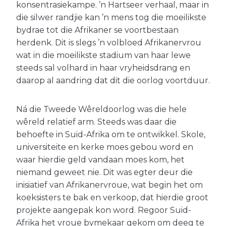
konsentrasiekampe. ’n Hartseer verhaal, maar in
die silwer randjie kan ’n mens tog die moeilikste
bydrae tot die Afrikaner se voortbestaan
herdenk. Dit is slegs ’n volbloed Afrikanervrou
wat in die moeilikste stadium van haar lewe
steeds sal volhard in haar vryheidsdrang en
daarop al aandring dat dit die oorlog voortduur.
Ná die Tweede Wêreldoorlog was die hele
wêreld relatief arm. Steeds was daar die
behoefte in Suid-Afrika om te ontwikkel. Skole,
universiteite en kerke moes gebou word en
waar hierdie geld vandaan moes kom, het
niemand geweet nie. Dit was egter deur die
inisiatief van Afrikanervroue, wat begin het om
koeksisters te bak en verkoop, dat hierdie groot
projekte aangepak kon word. Regoor Suid-
Afrika het vroue bymekaar gekom om deeg te