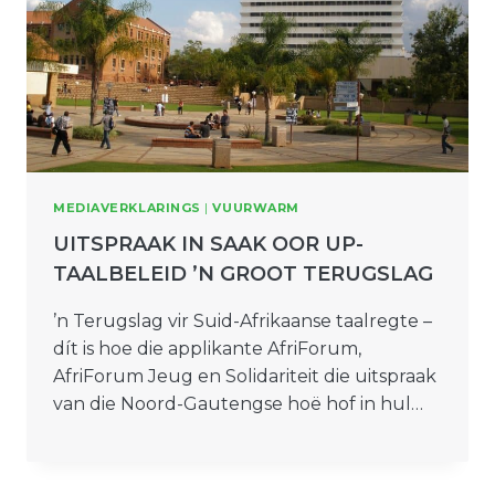
MEDIAVERKLARINGS
|
VUURWARM
UITSPRAAK IN SAAK OOR UP-
TAALBELEID ’N GROOT TERUGSLAG
’n Terugslag vir Suid-Afrikaanse taalregte –
dít is hoe die applikante AfriForum,
AfriForum Jeug en Solidariteit die uitspraak
van die Noord-Gautengse hoë hof in hul…