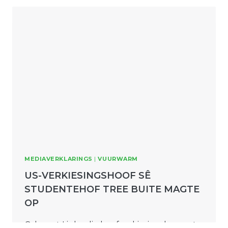
MEDIAVERKLARINGS
|
VUURWARM
US-VERKIESINGSHOOF SÊ
STUDENTEHOF TREE BUITE MAGTE
OP
Calumet Links, die hoofverkiesingsbeampte