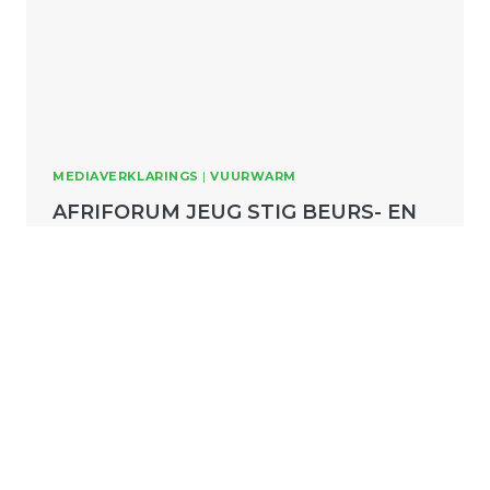
MEDIAVERKLARINGS
|
VUURWARM
AFRIFORUM JEUG STIG BEURS- EN
STUDIEFONDS VIR AFRIKAANSE
STUDENTE
AfriForum Jeug het ŉ beurs- en studiefonds
gestig ten bate van Afrikaans en studente
wat in dié taal wil studeer. Donateurs en
alumni wat ŉ…