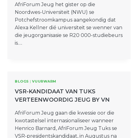
AfriForum Jeug het gister op die
Noordwes-Universiteit (NWU) se
Potchefstroomkampus aangekondig dat
Alexa Kellner dié universiteit se wenner van
die jeugorganisasie se R20 000-studiebeurs
is….
BLOGS
|
VUURWARM
VSR-KANDIDAAT VAN TUKS
VERTEENWOORDIG JEUG BY VN
AfriForum Jeug gaan die kwessie oor die
kwotastelsel internasionaliseer wanneer
Henrico Barnard, AfriForum Jeug Tuks se
VSR-presidentskandidaat, in Augustus na