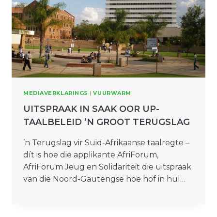
MEDIAVERKLARINGS
|
VUURWARM
UITSPRAAK IN SAAK OOR UP-
TAALBELEID ’N GROOT TERUGSLAG
’n Terugslag vir Suid-Afrikaanse taalregte –
dít is hoe die applikante AfriForum,
AfriForum Jeug en Solidariteit die uitspraak
van die Noord-Gautengse hoë hof in hul…