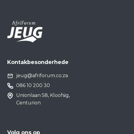
Kontakbesonderhede
jeug@afriforum.co.za
086 10 200 30
Unionlaan 58, Kloofsig,
Centurion
Volg ons op