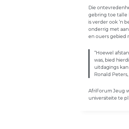
Die ontevredenhei
gebring toe talle 
is verder ook ’n 
onderrig met aanl
en ouers gebied n
“Hoewel afstand
was, bied hierd
uitdagings kan
Ronald Peters,
AfriForum Jeug 
universiteite te 