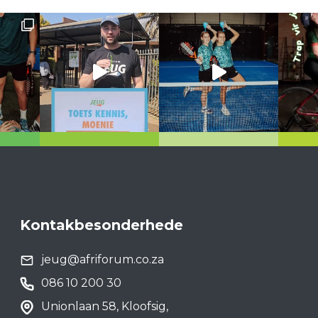
Kontakbesonderhede
jeug@afriforum.co.za
086 10 200 30
Unionlaan 58, Kloofsig,