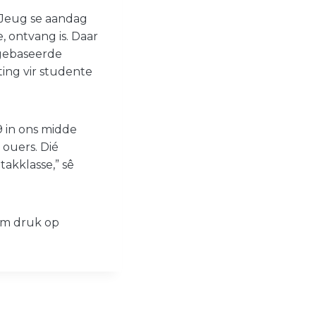
 Jeug se aandag
, ontvang is. Daar
-gebaseerde
ting vir studente
9 in ons midde
 ouers. Dié
akklasse,” sê
om druk op