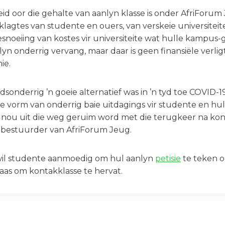
d oor die gehalte van aanlyn klasse is onder AfriForum
klagtes van studente en ouers, van verskeie universiteite
besnoeiing van kostes vir universiteite wat hulle kampus
yn onderrig vervang, maar daar is geen finansiële verlig
ie.
sonderrig ’n goeie alternatief was in ’n tyd toe COVID-1
ie vorm van onderrig baie uitdagings vir studente en hul
 nou uit die weg geruim word met die terugkeer na kont
 bestuurder van AfriForum Jeug.
wil studente aanmoedig om hul aanlyn
petisie
te teken 
plaas om kontakklasse te hervat.