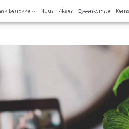
aak betrokke
Nuus
Aksies
Byeenkomste
Kern