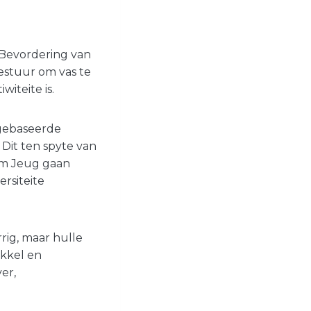
 Bevordering van
gestuur om vas te
iteite is.
-gebaseerde
Dit ten spyte van
rum Jeug gaan
ersiteite
rig, maar hulle
kkel en
er,