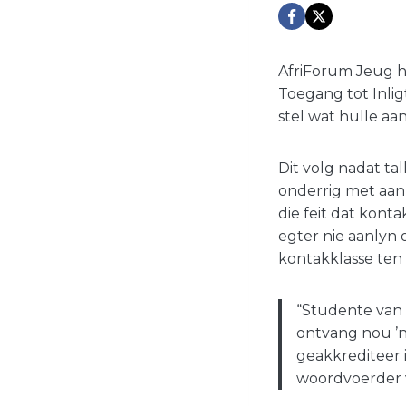
AfriForum Jeug h
Toegang tot Inlig
stel wat hulle aa
Dit volg nadat t
onderrig met aan
die feit dat kont
egter nie aanlyn 
kontakklasse ten 
“Studente van 
ontvang nou ’
geakkrediteer 
woordvoerder 