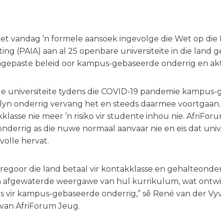
et vandag ’n formele aansoek ingevolge die Wet op die
ting (PAIA) aan al 25 openbare universiteite in die land 
ngepaste beleid oor kampus-gebaseerde onderrig en aktiw
alle universiteite tydens die COVID-19 pandemie kampus
lyn onderrig vervang het en steeds daarmee voortgaan. 
akklasse nie meer ’n risiko vir studente inhou nie. AfriFo
onderrig as die nuwe normaal aanvaar nie en eis dat univ
volle hervat.
regoor die land betaal vir kontakklasse en gehalteonder
n afgewaterde weergawe van hul kurrikulum, wat ontwi
is vir kampus-gebaseerde onderrig,” sê René van der Vyv
van AfriForum Jeug.