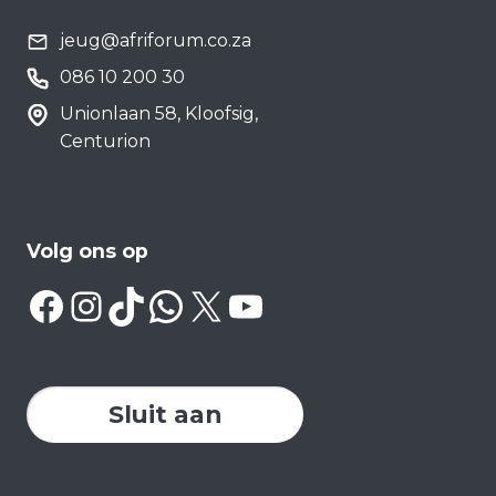
jeug@afriforum.co.za
086 10 200 30
Unionlaan 58, Kloofsig,
Centurion
Volg ons op
Facebook
Instagram
TikTok
WhatsApp
X
YouTube
Sluit aan