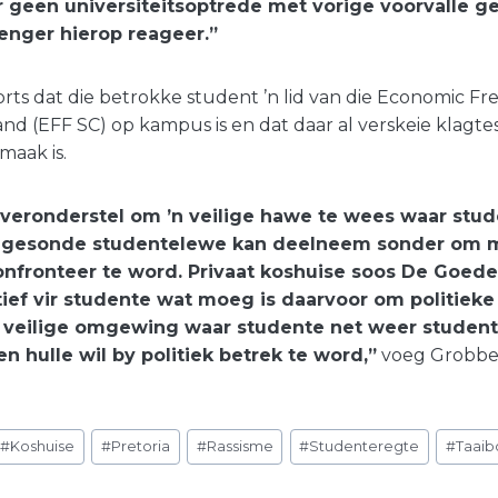
r geen universiteitsoptrede met vorige voorvalle ge
renger hierop reageer.”
rts dat die betrokke student ’n lid van die Economic F
d (EFF SC) op kampus is en dat daar al verskeie klagte
maak is.
s veronderstel om ’n veilige hawe te wees waar stud
’n gesonde studentelewe kan deelneem sonder om m
nfronteer te word. Privaat koshuise soos De Goede
tief vir studente wat moeg is daarvoor om politieke
’n veilige omgewing waar studente net weer studen
n hulle wil by politiek betrek te word,”
voeg Grobbel
#
Koshuise
#
Pretoria
#
Rassisme
#
Studenteregte
#
Taaib