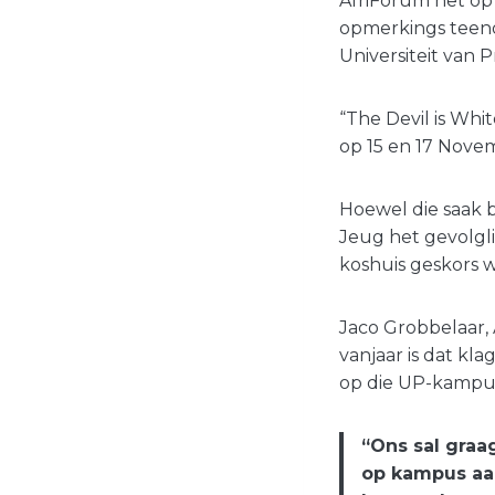
AfriForum het op
opmerkings teeno
Universiteit van 
“The Devil is Whi
op 15 en 17 Nove
Hoewel die saak b
Jeug het gevolgli
koshuis geskors 
Jaco Grobbelaar, 
vanjaar is dat kla
op die UP-kampus
“Ons sal graa
op kampus aan