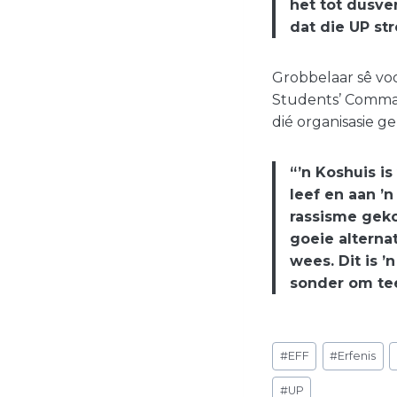
het tot dusve
dat die UP st
Grobbelaar sê voo
Students’ Comman
dié organisasie ge
“’n Koshuis i
leef en aan 
rassisme geko
goeie alterna
wees. Dit is 
sonder om tee
Post
#
EFF
#
Erfenis
Tags:
#
UP