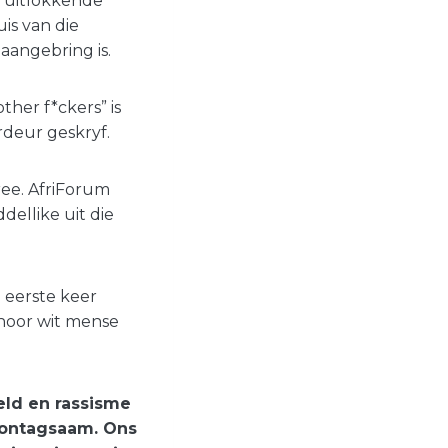
n uitlokkende
is van die
aangebring is.
her f*ckers” is
rdeur geskryf.
ree. AfriForum
dellike uit die
e eerste keer
eenoor wit mense
eld en rassisme
erontagsaam. Ons