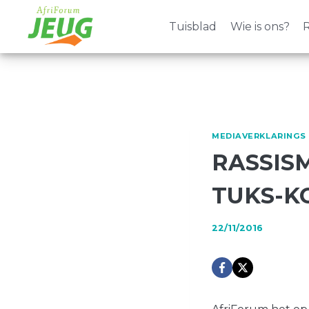
Skip
to
Tuisblad
Wie is ons?
R
content
MEDIAVERKLARINGS
RASSISM
TUKS-K
22/11/2016