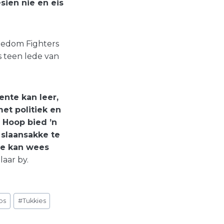
sien nie en eis
reedom Fighters
s teen lede van
ente kan leer,
et politiek en
 Hoop bied ’n
 slaansakke te
te kan wees
aar by.
os
#
Tukkies