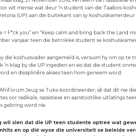
 Maandag, 21 November 2016, verneem van rassistiese e
or wit mense wat deur ’n student van die Taaibos-koshu
Pretoria (UP) aan die buitekant van sy koshuiskamerdeur 
te = F*ck you” en “Keep calm and bring back the Land mot
mber vanjaar teen die betrokke student se koshuiskame
y die koshuisvader aangemeld is, versuim hy om op te t
k ’n klag by die UP ingedien en eis dat die student onmid
word en dissiplinêre aksies teen hom geneem word.
AfriForum Jeug se Tuks-koördineerder, sê dat dit nie di
gtes oor radikale, rassistiese en aanstootlike uitlatings t
 gebring word nie.
g wil sien dat die UP teen studente optree wat gew
hits en op dié wyse die universiteit se beleide v