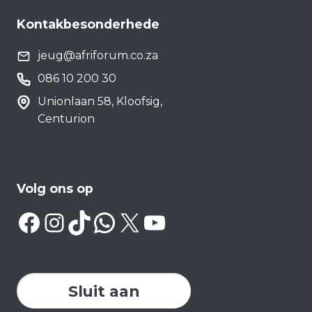
Kontakbesonderhede
jeug@afriforum.co.za
086 10 200 30
Unionlaan 58, Kloofsig,
Centurion
Volg ons op
Facebook
Instagram
TikTok
WhatsApp
X
YouTube
Sluit aan