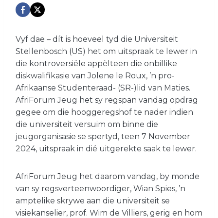
Vyf dae – dít is hoeveel tyd die Universiteit
Stellenbosch (US) het om uitspraak te lewer in
die kontroversiële appèlteen die onbillike
diskwalifikasie van Jolene le Roux, ’n pro-
Afrikaanse Studenteraad- (SR-)lid van Maties.
AfriForum Jeug het sy regspan vandag opdrag
gegee om die hooggeregshof te nader indien
die universiteit versuim om binne die
jeugorganisasie se spertyd, teen 7 November
2024, uitspraak in dié uitgerekte saak te lewer.
AfriForum Jeug het daarom vandag, by monde
van sy regsverteenwoordiger, Wian Spies, ’n
amptelike skrywe aan die universiteit se
visiekanselier, prof. Wim de Villiers, gerig en hom