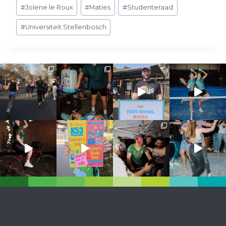
Post
#
Jolene le Roux
#
Maties
#
Studenteraad
Tags:
#
Universiteit Stellenbosch