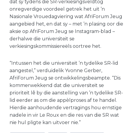
dat sy tydens die SR-verkiesingsveldtog
onregverdige voordeel getrek het uit ’n
Nasionale Vrouedagviering wat AfriForum Jeug
aangebied het, en dat sy – met ’n plasing oor die
aksie op AfriForum Jeug se Instagram-blad –
derhalwe die universiteit se
verkiesingskommissiereëls oortree het.
“Intussen het die universiteit ’n tydelike SR-lid
aangestel,” verduidelik Yvonne Gerber,
AfriForum Jeug se ontwikkelingsbeampte. “Dis
kommerwekkend dat die universiteit se
prioriteit lê by die aanstelling van ’n tydelike SR-
lid eerder as om die appèlproses af te handel.
Hierdie aanhoudende vertragings hou ernstige
nadele in vir Le Roux en die res van die SR wat
nie hul pligte kan uitvoer nie.”