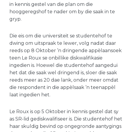
in kennis gestel van die plan om die
hooggeregshof te nader om by die saak in te
gryp.
Die eis om die universiteit se studentehof te
dwing om uitspraak te lewer, volg nadat daar
reeds op 8 Oktober ’n dringende appèlaansoek
teen Le Roux se onbillike diskwalifikasie
ingedien is. Hoewel die studentehof aangedui
het dat die saak wel dringend is, sloer die saak
reeds meer as 20 dae lank, onder meer omdat
die respondent in die appèlsaak ’n teenappèl
laat ingedien het.
Le Roux is op 5 Oktober in kennis gestel dat sy
as SR-lid gediskwalifiseer is. Die studentehof het
haar skuldig bevind op ongegronde aantygings