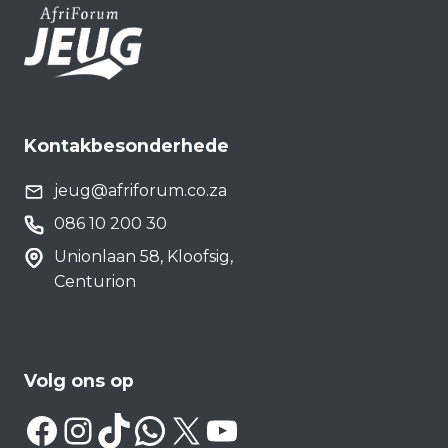
Kontakbesonderhede
jeug@afriforum.co.za
086 10 200 30
Unionlaan 58, Kloofsig,
Centurion
Volg ons op
Facebook
Instagram
TikTok
WhatsApp
X
YouTube