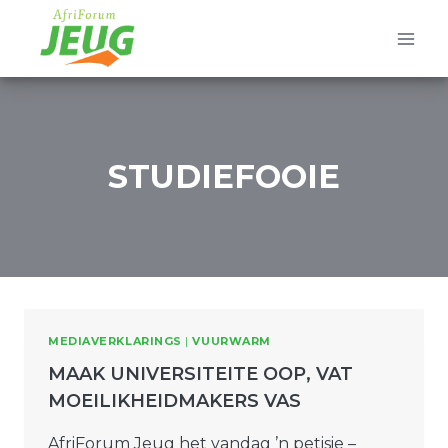
Skip
to
content
STUDIEFOOIE
MEDIAVERKLARINGS
|
VUURWARM
MAAK UNIVERSITEITE OOP, VAT
MOEILIKHEIDMAKERS VAS
AfriForum Jeug het vandag ’n petisie –