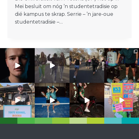
Mei besluit om nóg ’n studentetradisie op
dié kampus te skrap. Serrie – ’n jare-oue
studentetradisie –…