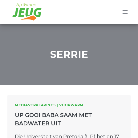
Skip
to
content
SERRIE
MEDIAVERKLARINGS
|
VUURWARM
UP GOOI BABA SAAM MET
BADWATER UIT
Die Universiteit van Pretoria (UP) het op 17