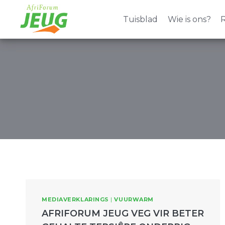
Skip
to
Tuisblad
Wie is ons?
R
content
MEDIAVERKLARINGS
|
VUURWARM
AFRIFORUM JEUG VEG VIR BETER