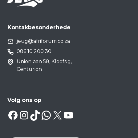
Kontakbesonderhede
jeug@afriforum.co.za
086 10 200 30
Unionlaan 58, Kloofsig,
Centurion
Volg ons op
Facebook
Instagram
TikTok
WhatsApp
X
YouTube