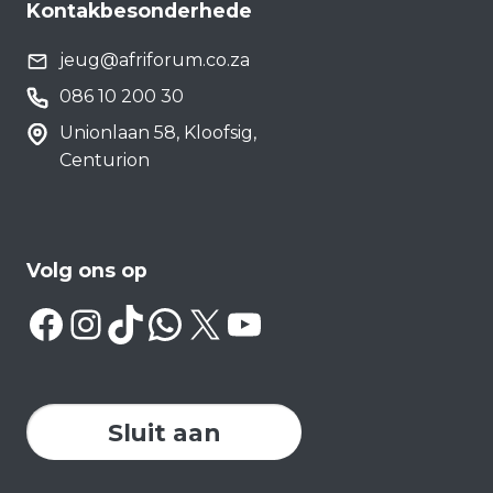
Kontakbesonderhede
jeug@afriforum.co.za
086 10 200 30
Unionlaan 58, Kloofsig,
Centurion
Volg ons op
Facebook
Instagram
TikTok
WhatsApp
X
YouTube
Sluit aan