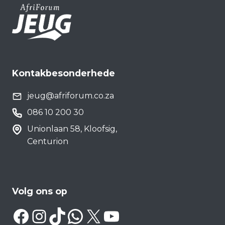
Kontakbesonderhede
jeug@afriforum.co.za
086 10 200 30
Unionlaan 58, Kloofsig,
Centurion
Volg ons op
Facebook
Instagram
TikTok
WhatsApp
X
YouTube