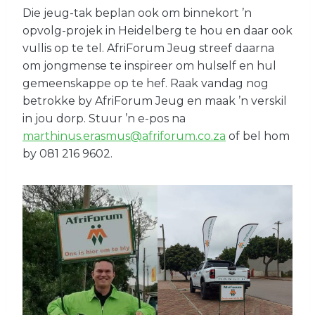
Die jeug-tak beplan ook om binnekort ’n
opvolg-projek in Heidelberg te hou en daar ook
vullis op te tel. AfriForum Jeug streef daarna
om jongmense te inspireer om hulself en hul
gemeenskappe op te hef. Raak vandag nog
betrokke by AfriForum Jeug en maak ’n verskil
in jou dorp. Stuur ’n e-pos na
marthinus.erasmus@afriforum.co.za
of bel hom
by 081 216 9602.