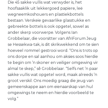
Die 45 sakke vullis wat verwyder is, het
hoofsaaklik uit lekkergoed papiere, leë
wegneemkoshouers en plastiekbottels
bestaan. Verskeie gevaarlike glasstukke en
gebreekte bottels is ook opgetel, sowel as
ander skerp voorwerpe. Volgens Ian
Grobbelaar, die voorsitter van AfriForum Jeug
se Hessekwa-tak, is dit skrikwekkend om te sien
hoeveel rommel gestrooi word. “Ons is trots op
ons dorpe en sal aanhou om aksies soos hierdie
te begin om ’n skoner en veiliger omgewing vir
almal te skep,” sê Grobbelaar. “Selfs net ’n paar
sakke vullis wat opgetel word, maak alreeds ’n
groot verskil. Ons moedig graag die jeug van
gemeenskappe aan om eienaarskap van hul
omgewings te neem en hierdie voorbeeld te
volg.”