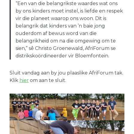
“Een van die belangrikste waardes wat ons
by ons kinders moet instel, is liefde en respek
vir die planeet waarop ons woon. Dit is
belangrik dat kinders van ’n baie jong
ouderdom af bewus word van die
belangrikheid om na die omgewing om te
sien,” sê Christo Groenewald, AfriForum se
distrikskoördineerder vir Bloemfontein.
Sluit vandag aan by jou plaaslike AfriForum tak.
Klik
hier
om aan te sluit.