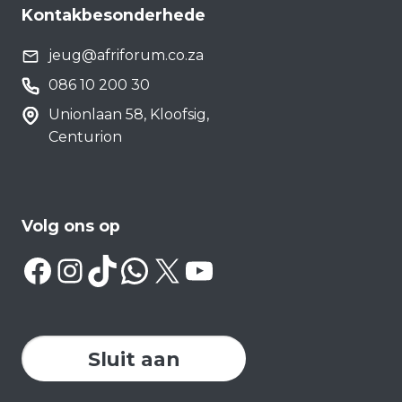
Kontakbesonderhede
jeug@afriforum.co.za
086 10 200 30
Unionlaan 58, Kloofsig,
Centurion
Volg ons op
Facebook
Instagram
TikTok
WhatsApp
X
YouTube
Sluit aan