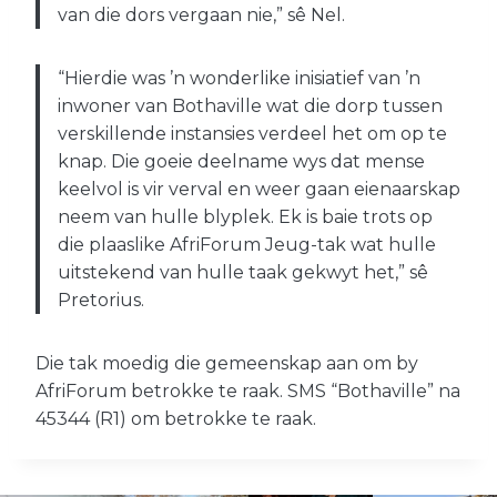
van die dors vergaan nie,” sê Nel.
“Hierdie was ’n wonderlike inisiatief van ’n
inwoner van Bothaville wat die dorp tussen
verskillende instansies verdeel het om op te
knap. Die goeie deelname wys dat mense
keelvol is vir verval en weer gaan eienaarskap
neem van hulle blyplek. Ek is baie trots op
die plaaslike AfriForum Jeug-tak wat hulle
uitstekend van hulle taak gekwyt het,” sê
Pretorius.
Die tak moedig die gemeenskap aan om by
AfriForum betrokke te raak. SMS “Bothaville” na
45344 (R1) om betrokke te raak.