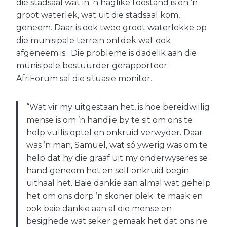
die stadsaal wat in ’n haglike toestand is en ’n
groot waterlek, wat uit die stadsaal kom,
geneem. Daar is ook twee groot waterlekke op
die munisipale terrein ontdek wat ook
afgeneem is. Die probleme is dadelik aan die
munisipale bestuurder gerapporteer.
AfriForum sal die situasie monitor.
“Wat vir my uitgestaan het, is hoe bereidwillig
mense is om ’n handjie by te sit om ons te
help vullis optel en onkruid verwyder. Daar
was ’n man, Samuel, wat só ywerig was om te
help dat hy die graaf uit my onderwyseres se
hand geneem het en self onkruid begin
uithaal het. Baie dankie aan almal wat gehelp
het om ons dorp ’n skoner plek te maak en
ook baie dankie aan al die mense en
besighede wat seker gemaak het dat ons nie