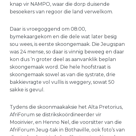
knap vir NAMPO, waar die dorp duisende
besoekers van regoor die land verwelkom.
Daar is vroegoggend om 08:00,
bymekaargekom en die dele wat later besig
sou wees, is eerste skoongemaak. Die Jeugspan
was 24 mense, so daar is vinnig beweeg en daar
kon dus ’n groter deel as aanvanklik beplan
skoongemaak word. Die hele hoofstraat is
skoongemaak sowel as van die systrate, drie
bakkievragte vol vullis is weggery, sowat 50
sakke is gevul.
Tydens die skoonmaakaksie het Alta Pretorius,
AfriForum se distrikskoördineerder vir
Mooirivier, en Henno Nel, die voorsitter van die
AfriForum Jeug-tak in Bothaville, ook foto’s van