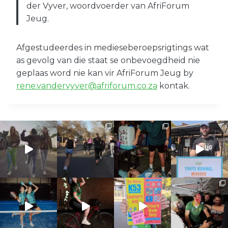
der Vyver, woordvoerder van AfriForum
Jeug.
Afgestudeerdes in medieseberoepsrigtings wat
as gevolg van die staat se onbevoegdheid nie
geplaas word nie kan vir AfriForum Jeug by
rene.vandervyver@afriforum.co.za
kontak.