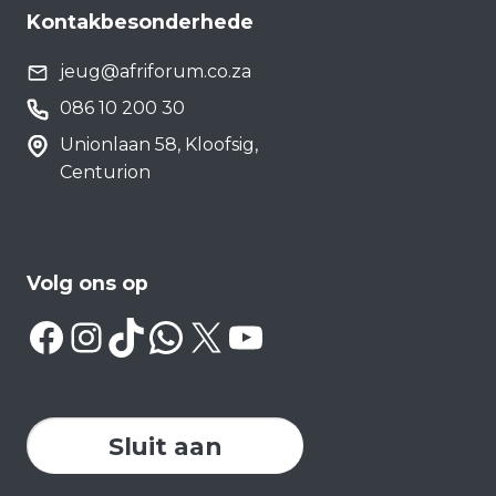
Kontakbesonderhede
jeug@afriforum.co.za
086 10 200 30
Unionlaan 58, Kloofsig,
Centurion
Volg ons op
Facebook
Instagram
TikTok
WhatsApp
X
YouTube
Sluit aan