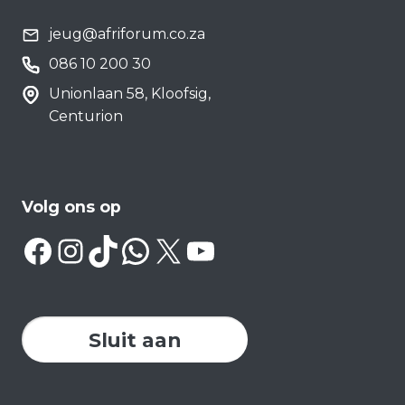
jeug@afriforum.co.za
086 10 200 30
Unionlaan 58, Kloofsig,
Centurion
Volg ons op
Facebook
Instagram
TikTok
WhatsApp
X
YouTube
Sluit aan