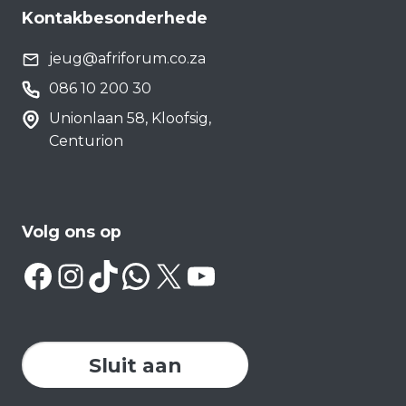
Kontakbesonderhede
jeug@afriforum.co.za
086 10 200 30
Unionlaan 58, Kloofsig,
Centurion
Volg ons op
Facebook
Instagram
TikTok
WhatsApp
X
YouTube
Sluit aan