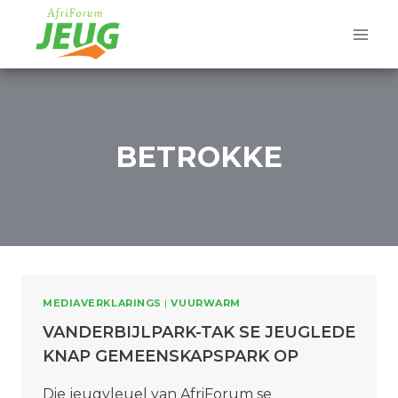
Skip
to
content
BETROKKE
MEDIAVERKLARINGS
|
VUURWARM
VANDERBIJLPARK-TAK SE JEUGLEDE
KNAP GEMEENSKAPSPARK OP
Die jeugvleuel van AfriForum se