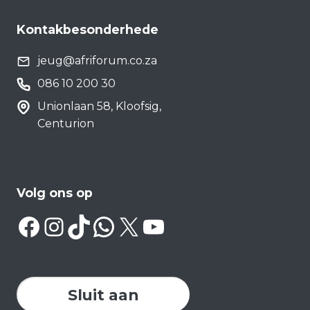
Kontakbesonderhede
jeug@afriforum.co.za
086 10 200 30
Unionlaan 58, Kloofsig,
Centurion
Volg ons op
Facebook
Instagram
TikTok
WhatsApp
X
YouTube
Sluit aan