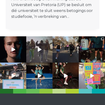
Universiteit van Pretoria (UP) se besluit om
dié universiteit te sluit weens betogings oor
studiefooie, ’n verbreking van…