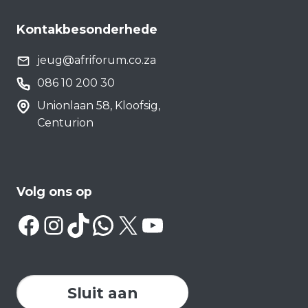
Kontakbesonderhede
jeug@afriforum.co.za
086 10 200 30
Unionlaan 58, Kloofsig,
Centurion
Volg ons op
Facebook
Instagram
TikTok
WhatsApp
X
YouTube
Sluit aan