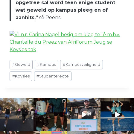
opgetree sal word teen enige student
wat geweld op kampus pleeg en of
aanhits,”
sê Peens.
Post
#
Geweld
#
Kampus
#
Kampusveiligheid
Tags:
#
Kovsies
#
Studenteregte