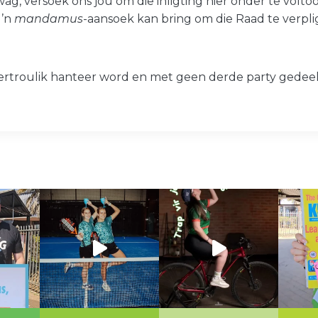
 wag, versoek ons jou om die inligting hier onder te volto
 ’n
mandamus
-aansoek kan bring om die Raad te verpl
 vertroulik hanteer word en met geen derde party gedeel