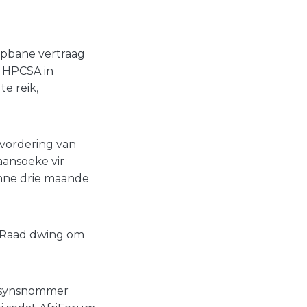
opbane vertraag
f HPCSA in
te reik,
evordering van
aansoeke vir
inne drie maande
ie Raad dwing om
ktisynsnommer