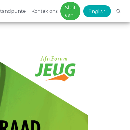
Sluit
standpunte
Kontak ons
English
aan