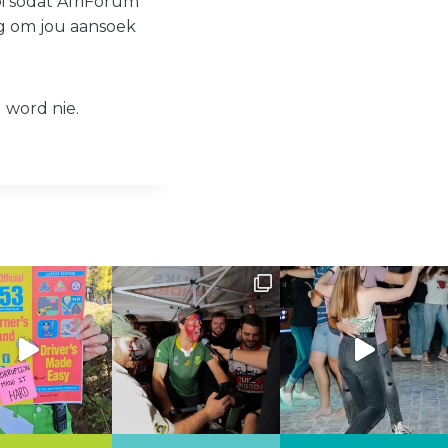
oi sodat AfriForum
ig om jou aansoek
 word nie.