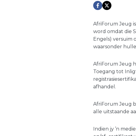
AfriForum Jeug i
word omdat die S
Engels) versuim o
waarsonder hulle
AfriForum Jeug h
Toegang tot Inlig
registrasiesertif
afhandel.
AfriForum Jeug be
alle uitstaande 
Indien jy ’n medi