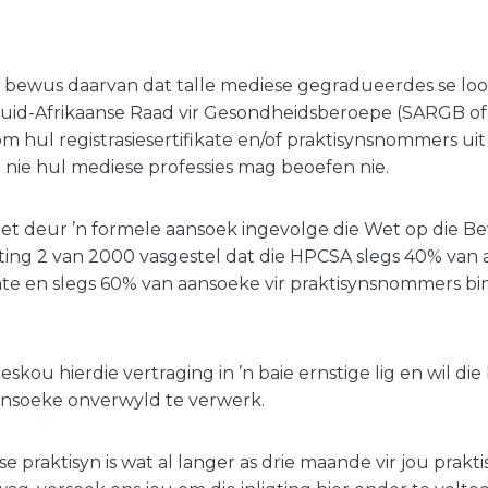
s bewus daarvan dat talle mediese gegradueerdes se lo
uid-Afrikaanse Raad vir Gesondheidsberoepe (SARGB o
m hul registrasiesertifikate en/of praktisynsnommers uit 
 nie hul mediese professies mag beoefen nie.
et deur ’n formele aansoek ingevolge die Wet op die B
ting 2 van 2000 vasgestel dat die HPCSA slegs 40% van 
ikate en slegs 60% van aansoeke vir praktisynsnommers b
skou hierdie vertraging in ’n baie ernstige lig en wil d
aansoeke onverwyld te verwerk.
ese praktisyn is wat al langer as drie maande vir jou pra