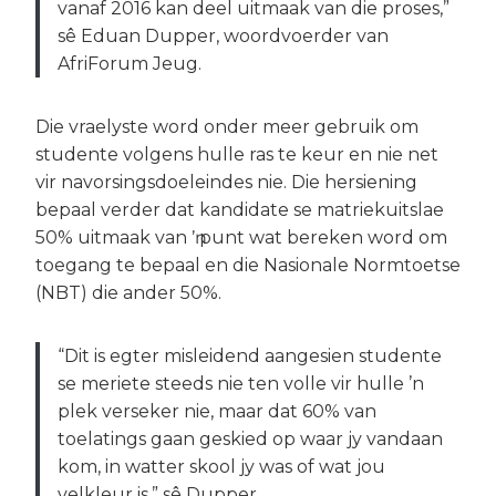
vanaf 2016 kan deel uitmaak van die proses,”
sê Eduan Dupper, woordvoerder van
AfriForum Jeug.
Die vraelyste word onder meer gebruik om
studente volgens hulle ras te keur en nie net
vir navorsingsdoeleindes nie. Die hersiening
bepaal verder dat kandidate se matriekuitslae
50% uitmaak van ŉ punt wat bereken word om
toegang te bepaal en die Nasionale Normtoetse
(NBT) die ander 50%.
“Dit is egter misleidend aangesien studente
se meriete steeds nie ten volle vir hulle ’n
plek verseker nie, maar dat 60% van
toelatings gaan geskied op waar jy vandaan
kom, in watter skool jy was of wat jou
velkleur is,” sê Dupper.