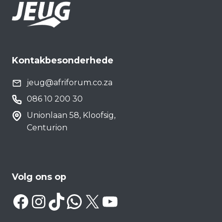
Kontakbesonderhede
jeug@afriforum.co.za
086 10 200 30
Unionlaan 58, Kloofsig,
Centurion
Volg ons op
Facebook
Instagram
TikTok
WhatsApp
X
YouTube