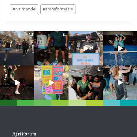
Post
#
Nzimande
#
Transformasie
Tags: