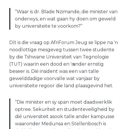
“Waar is dr. Blade Nzimande, die minister van
onderwys, en wat gaan hy doen om geweld
by universiteite te voorkom?”
Dít is die vraag op AfriForum Jeug se lippe na ŉ
noodlottige mesgeveg tussen twee studente
by die Tshwane Universiteit van Tegnologie
(TUT) waarin een dood en ŉ ander ernstig
beseer is. Dié insident was een van talle
gewelddadige voorvalle wat vanjaar by
universiteite regoor die land plaasgevind het.
“Die minister en sy span moet daadwerklik
optree. Sekuriteit en studenteveiligheid by
dié universiteit asook talle ander kampusse
waaronder Medunsa en Stellenbosch is