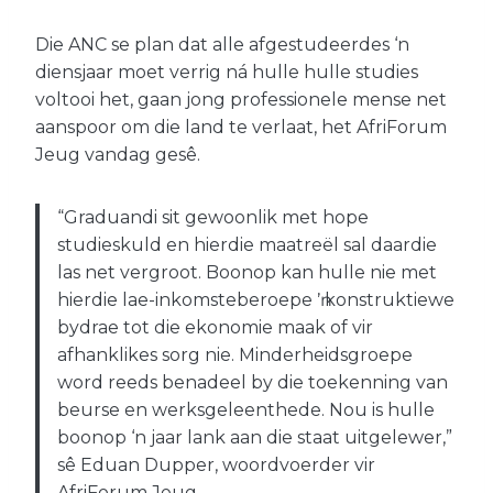
Die ANC se plan dat alle afgestudeerdes ‘n
diensjaar moet verrig ná hulle hulle studies
voltooi het, gaan jong professionele mense net
aanspoor om die land te verlaat, het AfriForum
Jeug vandag gesê.
“Graduandi sit gewoonlik met hope
studieskuld en hierdie maatreël sal daardie
las net vergroot. Boonop kan hulle nie met
hierdie lae-inkomsteberoepe ŉ konstruktiewe
bydrae tot die ekonomie maak of vir
afhanklikes sorg nie. Minderheidsgroepe
word reeds benadeel by die toekenning van
beurse en werksgeleenthede. Nou is hulle
boonop ‘n jaar lank aan die staat uitgelewer,”
sê Eduan Dupper, woordvoerder vir
AfriForum Jeug.