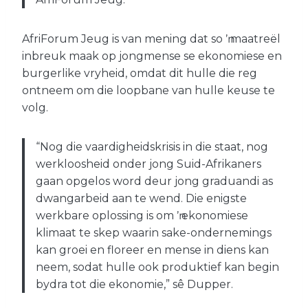
AfriForum Jeug is van mening dat so ŉ maatreël
inbreuk maak op jongmense se ekonomiese en
burgerlike vryheid, omdat dit hulle die reg
ontneem om die loopbane van hulle keuse te
volg.
“Nog die vaardigheidskrisis in die staat, nog
werkloosheid onder jong Suid-Afrikaners
gaan opgelos word deur jong graduandi as
dwangarbeid aan te wend. Die enigste
werkbare oplossing is om ŉ ekonomiese
klimaat te skep waarin sake-ondernemings
kan groei en floreer en mense in diens kan
neem, sodat hulle ook produktief kan begin
bydra tot die ekonomie,” sê Dupper.