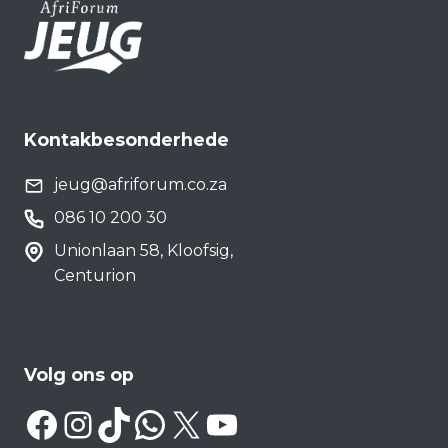
Kontakbesonderhede
jeug@afriforum.co.za
086 10 200 30
Unionlaan 58, Kloofsig,
Centurion
Volg ons op
Facebook
Instagram
TikTok
WhatsApp
X
YouTube