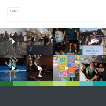
Post
#
ANC
Tags: