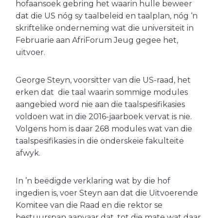
hofaansoek gebring het waarin hulle beweer
dat die US nóg sy taalbeleid en taalplan, nóg ‘n
skriftelike onderneming wat die universiteit in
Februarie aan AfriForum Jeug gegee het,
uitvoer.
George Steyn, voorsitter van die US-raad, het
erken dat die taal waarin sommige modules
aangebied word nie aan die taalspesifikasies
voldoen wat in die 2016-jaarboek vervat is nie.
Volgens hom is daar 268 modules wat van die
taalspesifikasies in die onderskeie fakulteite
afwyk.
In ’n beëdigde verklaring wat by die hof
ingedien is, voer Steyn aan dat die Uitvoerende
Komitee van die Raad en die rektor se
bestuurspan aanvaar dat, tot die mate wat daar