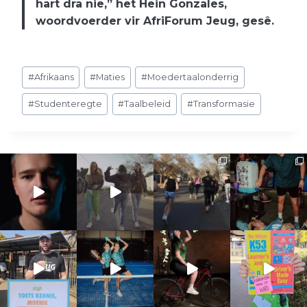
hart dra nie,” het Hein Gonzales,
woordvoerder vir AfriForum Jeug, gesê.
Post
#
Afrikaans
#
Maties
#
Moedertaalonderrig
Tags:
#
Studenteregte
#
Taalbeleid
#
Transformasie