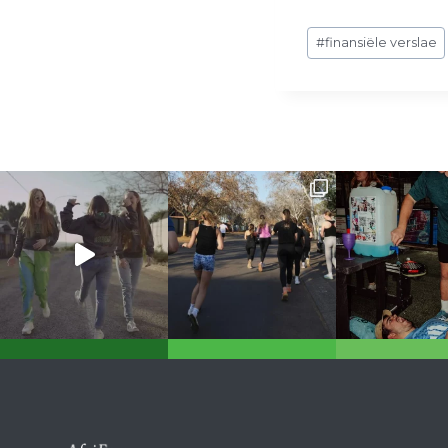
Post
#
finansiële verslae
Tags: