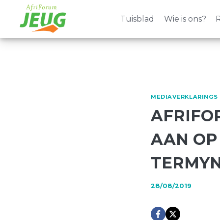
Skip
to
Tuisblad
Wie is ons?
R
content
MEDIAVERKLARINGS
AFRIFO
AAN OP 
TERMYN
28/08/2019