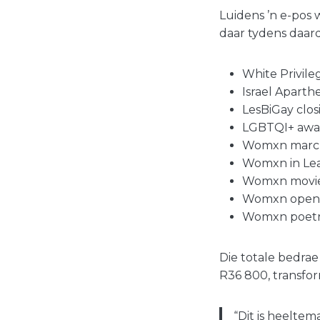
Luidens ’n e-pos 
daar tydens daar
White Privile
Israel Aparth
LesBiGay clos
LGBTQI+ awar
Womxn march 
Womxn in Lea
Womxn movie 
Womxn openin
Womxn poetry
Die totale bedra
R36 800, transfor
“Dit is heeltem