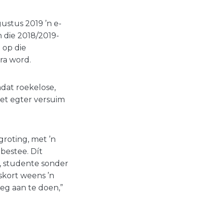
ustus 2019 ’n e-
n die 2018/2019-
 op die
ra word.
adat roekelose,
het egter versuim
groting, met ’n
bestee. Dít
s, studente sonder
skort weens ’n
eg aan te doen,”