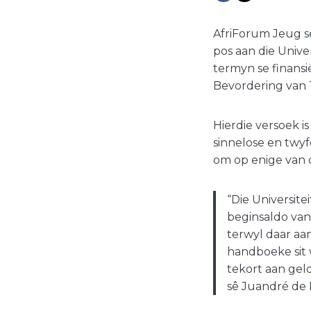
AfriForum Jeug s
pos aan die Unive
termyn se finansi
Bevordering van T
Hierdie versoek i
sinnelose en twyf
om op enige van d
“Die Universite
beginsaldo van
terwyl daar aa
handboeke sit 
tekort aan gel
sê Juandré de 