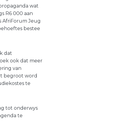
m propaganda wat
egs R6 000 aan
as AfriForum Jeug
ebehoeftes bestee
k dat
soek ook dat meer
ering van
at begroot word
udiekostes te
ng tot onderwys
 agenda te