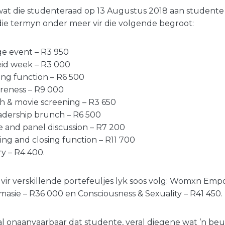
wat die studenteraad op 13 Augustus 2018 aan studente 
die termyn onder meer vir die volgende begroot:
ge event – R3 950
eid week – R3 000
ing function – R6 500
eness – R9 000
& movie screening – R3 650
dership brunch – R6 500
and panel discussion – R7 200
g and closing function – R11 700
 – R4 400.
e vir verskillende portefeuljes lyk soos volg: Womxn E
masie – R36 000 en Consciousness & Sexuality – R41 450.
al onaanvaarbaar dat studente, veral diegene wat ’n beu