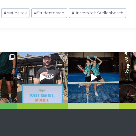
#
Maties-tak
#
Studenteraad
#
Universiteit Stellenbosch