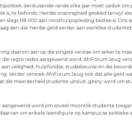
itspolitiek, derduisende rande elke jaar moet opdok o
k is, te befonds. Hierdie onsinnigheid geskied terwyl sl
 en slegs R8 000 aan noodhulpopleiding bestee is. Ons 
graag sien dat hierdie geld eerder aan werklike student
ring daarom aan op die jongste verslae om seker te maa
r die regte redes aangewend word. AfriForum Jeug ver
aan veiligheid, hulpfondse, studiebeurse en die bevord
ig. Verder versoek AfriForum Jeug ook dat alle geld w
at die meerderheid studente uitsluit, gesny word om st
et aangewend word om soveel moontlik studente toega
s daarvan om enkele leiersfigure op kampus se politieke