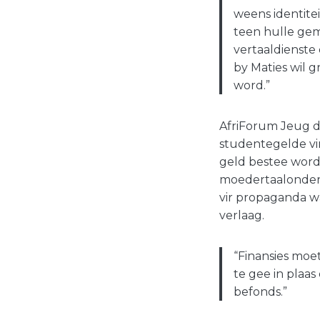
weens identite
teen hulle gemi
vertaaldienste
by Maties wil 
word.”
AfriForum Jeug d
studentegelde vi
geld bestee word 
moedertaalonderr
vir propaganda w
verlaag.
“Finansies mo
te gee in plaa
befonds.”