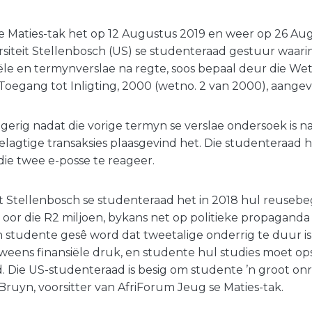
e Maties-tak het op 12 Augustus 2019 en weer op 26 Aug
rsiteit Stellenbosch (US) se studenteraad gestuur waari
ële en termynverslae na regte, soos bepaal deur die Wet
oegang tot Inligting, 2000 (wetno. 2 van 2000), aangev
s gerig nadat die vorige termyn se verslae ondersoek is n
elagtige transaksies plaasgevind het. Die studenteraad 
ie twee e-posse te reageer.
it Stellenbosch se studenteraad het in 2018 hul reusebe
 oor die R2 miljoen, bykans net op politieke propaganda 
n studente gesê word dat tweetalige onderrig te duur i
weens finansiële druk, en studente hul studies moet op
d. Die US-studenteraad is besig om studente ’n groot onr
Bruyn, voorsitter van AfriForum Jeug se Maties-tak.