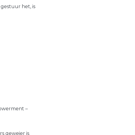
gestuur het, is
mpowerment –
rs geweier is