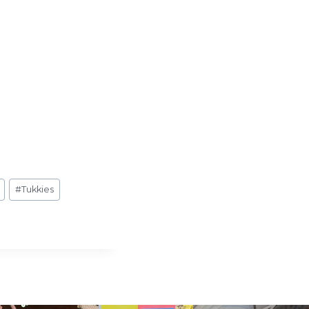
#
Tukkies