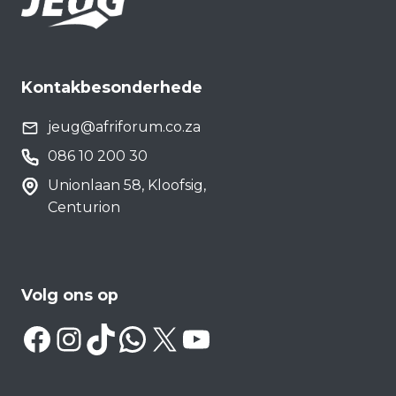
Kontakbesonderhede
jeug@afriforum.co.za
086 10 200 30
Unionlaan 58, Kloofsig,
Centurion
Volg ons op
Facebook
Instagram
TikTok
WhatsApp
X
YouTube