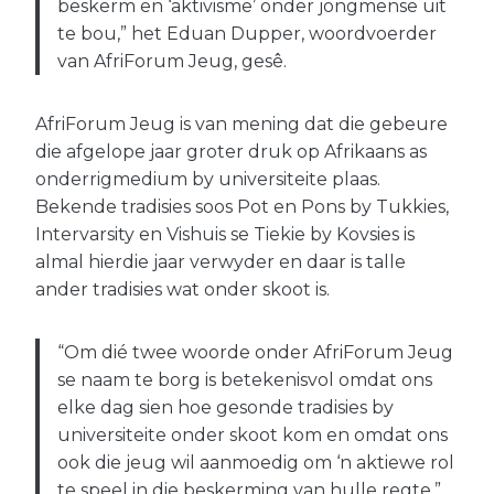
beskerm en ‘aktivisme’ onder jongmense uit
te bou,” het Eduan Dupper, woordvoerder
van AfriForum Jeug, gesê.
AfriForum Jeug is van mening dat die gebeure
die afgelope jaar groter druk op Afrikaans as
onderrigmedium by universiteite plaas.
Bekende tradisies soos Pot en Pons by Tukkies,
Intervarsity en Vishuis se Tiekie by Kovsies is
almal hierdie jaar verwyder en daar is talle
ander tradisies wat onder skoot is.
“Om dié twee woorde onder AfriForum Jeug
se naam te borg is betekenisvol omdat ons
elke dag sien hoe gesonde tradisies by
universiteite onder skoot kom en omdat ons
ook die jeug wil aanmoedig om ‘n aktiewe rol
te speel in die beskerming van hulle regte,”