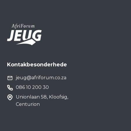
Kontakbesonderhede
jeug@afriforum.co.za
086 10 200 30
Unionlaan 58, Kloofsig,
Centurion