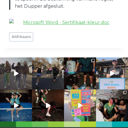
het Dupper afgesluit.
Post
#
Afrikaans
Tags: