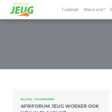
Skip
to
Tuisblad
Wie is ons?
R
content
BLOGS
|
VUURWARM
AFRIFORUM JEUG WOEKER OOK