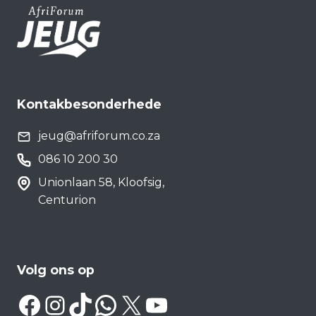
Kontakbesonderhede
jeug@afriforum.co.za
086 10 200 30
Unionlaan 58, Kloofsig,
Centurion
Volg ons op
Facebook
Instagram
TikTok
WhatsApp
X
YouTube