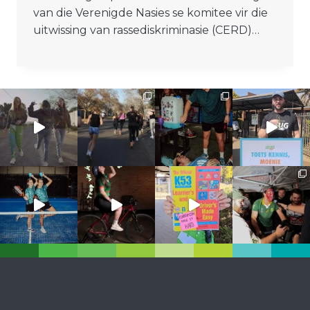
van die Verenigde Nasies se komitee vir die
uitwissing van rassediskriminasie (CERD)…