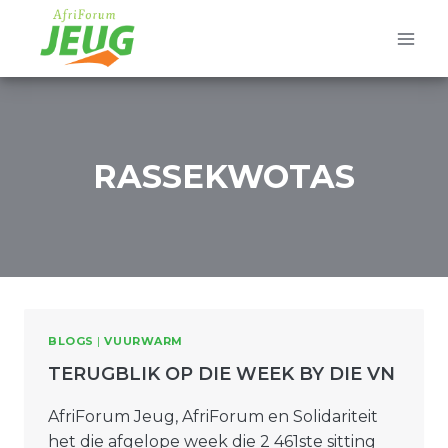
Skip
to
content
RASSEKWOTAS
BLOGS
|
VUURWARM
TERUGBLIK OP DIE WEEK BY DIE VN
AfriForum Jeug, AfriForum en Solidariteit
het die afgelope week die 2 461ste sitting