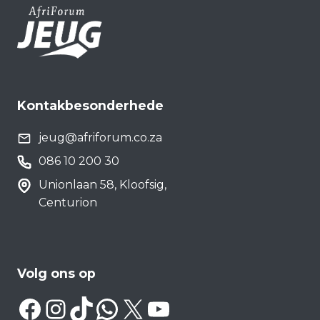
Kontakbesonderhede
jeug@afriforum.co.za
086 10 200 30
Unionlaan 58, Kloofsig,
Centurion
Volg ons op
Facebook
Instagram
TikTok
WhatsApp
X
YouTube