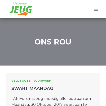
Skip
to
content
ONS ROU
VELDTOGTE
|
VUURWARM
SWART MAANDAG
AfriForum Jeug moedig alle lede aan om
Maandag, 30 Oktober 2017 swart aan te