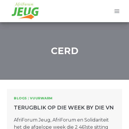
Skip
to
content
CERD
BLOGS
|
VUURWARM
TERUGBLIK OP DIE WEEK BY DIE VN
AfriForum Jeug, AfriForum en Solidariteit
het die afgelope week die 2 461ste sitting