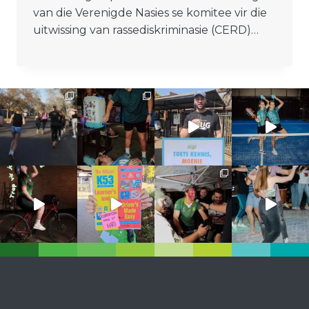
van die Verenigde Nasies se komitee vir die
uitwissing van rassediskriminasie (CERD)…