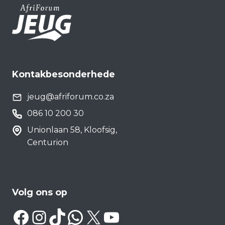
Kontakbesonderhede
jeug@afriforum.co.za
086 10 200 30
Unionlaan 58, Kloofsig,
Centurion
Volg ons op
Facebook
Instagram
TikTok
WhatsApp
X
YouTube