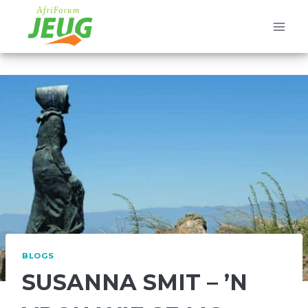
Skip
to
content
BLOGS
SUSANNA SMIT – ’N