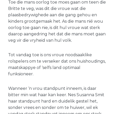
Toe die mans oorlog toe moes gaan om teen die
Britte te veg, was dit die vroue wat die
plaasbedrywighede aan die gang gehou en
kinders grootgemaak het. As die mans nié wou
oorlog toe gaan nie, is dit hul vroue wat sterk
daarop aangedring het dat die mans moet gaan
veg vir die vryheid van hul volk.
Tot vandag toe is ons vroue noodsaaklike
rolspelers om te verseker dat ons huishoudings,
maatskappye of ‘selfs land optimaal
funksioneer.
Wanneer ‘n vrou standpunt inneem, is daar
bitter min wat haar kan keer. Nes Susanna Smit
haar standpunt hard en duidelik gestel het,
sonder vrees en sonder om te huiwer, wil ek
vandag sterk standpunt inneem om ons sterk