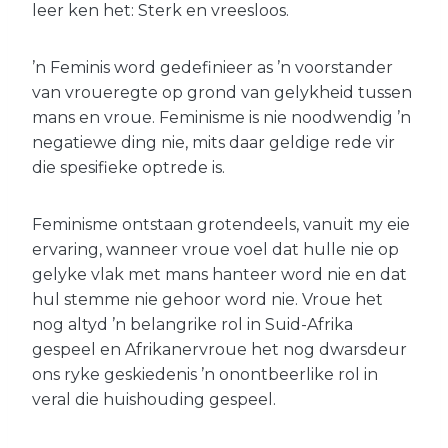
leer ken het: Sterk en vreesloos.
’n Feminis word gedefinieer as ’n voorstander
van vroueregte op grond van gelykheid tussen
mans en vroue. Feminisme is nie noodwendig ’n
negatiewe ding nie, mits daar geldige rede vir
die spesifieke optrede is.
Feminisme ontstaan grotendeels, vanuit my eie
ervaring, wanneer vroue voel dat hulle nie op
gelyke vlak met mans hanteer word nie en dat
hul stemme nie gehoor word nie. Vroue het
nog altyd ’n belangrike rol in Suid-Afrika
gespeel en Afrikanervroue het nog dwarsdeur
ons ryke geskiedenis ’n onontbeerlike rol in
veral die huishouding gespeel.