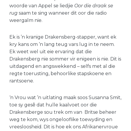
woorde van Appel se liedjie
Oor die draak se
rug
saam te sing wanneer dit oor die radio
weergalm nie.
Ek is ’n kranige Drakensberg-stapper, want ek
kry kans om ’n lang teug vars lug in te neem.
Ek weet wel uit eie ervaring dat die
Drakensberg nie sommer vir enigeen is nie. Dit is
uitdagend en angswekkend – selfs met al die
regte toerusting, behoorlike stapskoene en
rantsoene.
‘n Vrou wat ’n uitlating maak soos Susanna Smit,
toe sy gesê dat hulle kaalvoet oor die
Drakensberge sou trek om van Britse beheer
weg te kom, wys ongelooflike toewyding en
vreesloosheid. Dit is hoe ek ons Afrikanervroue